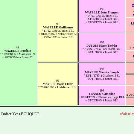
W
196
WASELLE Jean François
° 04/07/1765 à Jumet BEL
+ 14/06/1834 à Jumet BEL
x 03/08/1795 à Jumet BEL
L
98
WASELLE Guillaume
° 11/12/1799 à Jumet BEL
+ 01/05/1885 à Valenciennes 59
x 23/04/1823 à Jumet BEL
197
DUBOIS Marie Thérèse
49
x 2
° 23/08/1776 à Lodelinsart BEL
WAZELLE Eugénie
+ 20/11/1850 à Jumet BEL
° 17/10/1836 à Masnières 59
+ 28/06/1914 à Bruay 62
198
MAYEUR Maurice Joseph
° 12/11/1763 à Charleroi BEL
+ 06/11/1835 à Jumet BEL
99
MAYEUR Marie Claire
° 26/04/1800 à Lodelinsart BEL
199
FRANCQ Catherine
x 26/
° 03/04/1769 à Chenée les Liège BEL
+ 03/02/1845 à Jumet BEL
e Didier Yves BOUQUET
------------------------------
--------------------------------------
réalisé 