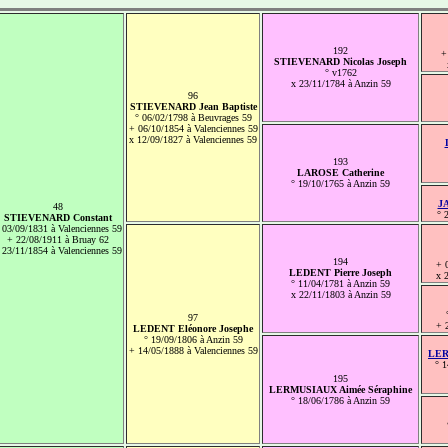
192
+
STIEVENARD Nicolas Joseph
° v1762
x 23/11/1784 à Anzin 59
96
STIEVENARD Jean Baptiste
° 06/02/1798 à Beuvrages 59
+ 06/10/1854 à Valenciennes 59
x 12/09/1827 à Valenciennes 59
193
LAROSE Catherine
° 19/10/1765 à Anzin 59
JA
48
° 
STIEVENARD Constant
 03/09/1831 à Valenciennes 59
+ 22/08/1911 à Bruay 62
 23/11/1854 à Valenciennes 59
194
+ 
LEDENT Pierre Joseph
x 
° 11/04/1781 à Anzin 59
x 22/11/1803 à Anzin 59
97
+ 
LEDENT Eléonore Josephe
° 19/09/1806 à Anzin 59
+ 14/05/1888 à Valenciennes 59
LER
° 1
195
LERMUSIAUX Aimée Séraphine
° 18/06/1786 à Anzin 59