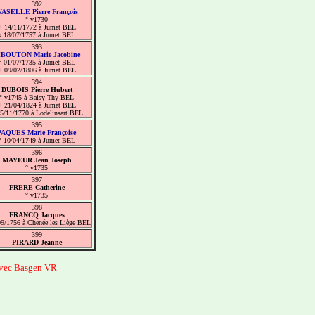
392
ASELLE Pierre François
° v1730
+ 14/11/1772 à Jumet BEL
x 18/07/1757 à Jumet BEL
393
IBOUTON Marie Jacobine
° 01/07/1735 à Jumet BEL
+ 09/02/1806 à Jumet BEL
394
DUBOIS Pierre Hubert
° v1745 à Baisy-Thy BEL
+ 21/04/1824 à Jumet BEL
5/11/1770 à Lodelinsart BEL
395
PAQUES Marie Françoise
° 10/04/1749 à Jumet BEL
396
MAYEUR Jean Joseph
° v1735
397
FRERE Catherine
° v1735
398
FRANCQ Jacques
09/1756 à Chenée les Liège BEL
399
PIRARD Jeanne
avec Basgen VR