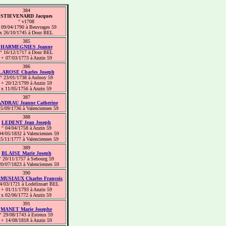
384
STIEVENARD Jacques
° v1708
 09/04/1790 à Beuvrages 59
x 26/10/1745 à Dour BEL
385
HARMEGNIES Jeanne
° 16/12/1717 à Dour BEL
+ 07/03/1773 à Anzin 59
386
LAROSE Charles Joseph
° 23/01/1738 à Aulnoy 59
+ 20/12/1799 à Anzin 59
x 11/05/1756 à Anzin 59
387
NDRAU Jeanne Catherine
25/09/1736 à Valenciennes 59
388
LEDENT Jean Joseph
° 04/04/1758 à Anzin 59
04/05/1832 à Valenciennes 59
25/11/1777 à Valenciennes 59
389
BLAISE Marie Joseph
° 20/11/1757 à Sebourg 59
20/07/1823 à Valenciennes 59
390
MUSIAUX Charles François
4/03/1721 à Lodelinsart BEL
+ 01/11/1793 à Anzin 59
x 02/06/1772 à Anzin 59
391
MANET Marie Josephe
° 29/08/1743 à Estreux 59
+ 14/08/1818 à Anzin 59