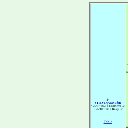
°
x
24
STIEVENARD Léon
° 25/07/1858 à Courrières 62
+ 25/10/1938 à Bruay 62
Table