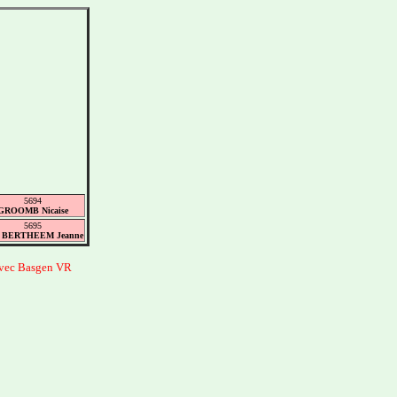
5694
GROOMB Nicaise
5695
 BERTHEEM Jeanne
avec Basgen VR