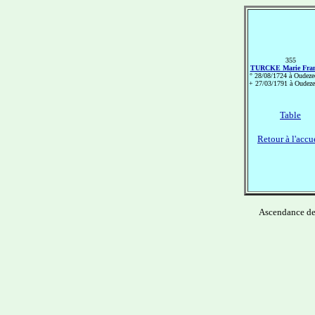
355
TURCKE Marie Fran
° 28/08/1724 à Oudeze
+ 27/03/1791 à Oudeze
Table
Retour à l'accu
Ascendance d