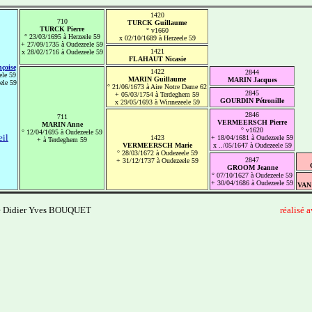
1420
710
TURCK Guillaume
TURCK Pierre
° v1660
° 23/03/1695 à Herzeele 59
x 02/10/1689 à Herzeele 59
+ 27/09/1735 à Oudezeele 59
1421
x 28/02/1716 à Oudezeele 59
FLAHAUT Nicasie
çoise
1422
2844
ele 59
MARIN Guillaume
MARIN Jacques
ele 59
° 21/06/1673 à Aire Notre Dame 62
2845
+ 05/03/1754 à Terdeghem 59
GOURDIN Pétronille
x 29/05/1693 à Winnezeele 59
2846
711
VERMEERSCH Pierre
MARIN Anne
° v1620
° 12/04/1695 à Oudezeele 59
eil
1423
+ 18/04/1681 à Oudezeele 59
+ à Terdeghem 59
VERMEERSCH Marie
x ../05/1647 à Oudezeele 59
° 28/03/1672 à Oudezeele 59
2847
+ 31/12/1737 à Oudezeele 59
GROOM Jeanne
° 07/10/1627 à Oudezeele 59
+ 30/04/1686 à Oudezeele 59
VAN
e Didier Yves BOUQUET
------------------------------
--------------------------------------
réalisé 