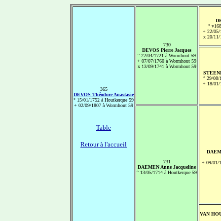
DE
° v16
+ 22/05/
x 20/11
730
DEVOS Pierre Jacques
° 22/04/1721 à Wormhout 59
+ 07/07/1760 à Wormhout 59
x 13/09/1741 à Wormhout 59
STEENK
° 29/08
+ 18/01/
365
DEVOS Théodore Anastasie
° 15/01/1752 à Houtkerque 59
+ 02/09/1807 à Wormhout 59
Table
Retour à l'accueil
DAEME
731
+ 09/01/
DAEMEN Anne Jacqueline
° 13/05/1714 à Houtkerque 59
VAN HOU