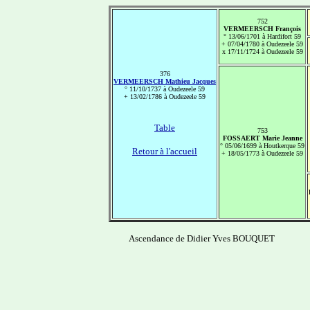
752
VERMEERSCH François
° 13/06/1701 à Hardifort 59
+ 07/04/1780 à Oudezeele 59
x 17/11/1724 à Oudezeele 59
376
VERMEERSCH Mathieu Jacques
° 11/10/1737 à Oudezeele 59
+ 13/02/1786 à Oudezeele 59
Table
753
FOSSAERT Marie Jeanne
° 05/06/1699 à Houtkerque 59
Retour à l'accueil
+ 18/05/1773 à Oudezeele 59
Ascendance de Didier Yves BOUQUET
-------------