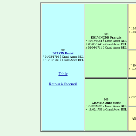
° 12/
x 13/
808
DELVINGNE François
° 19/12/1684 à Grand Acren BEL
+ 03/05/1743 à Grand Acren BEL
x 02/06/1711 à Grand Acren BEL
404
DELVIN Daniel
° 01/03/1716 à Grand Acren BEL
+ 16/10/1780 à Grand Acren BEL
° 19
+ 17/
Table
Retour à l'accueil
x 23/
809
GRAVEZ Anne Marie
° 25/07/1687 à Grand Acren BEL
+ 18/02/1759 à Grand Acren BEL
AN