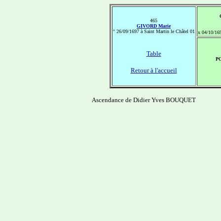
465
GIVORD Marie
° 26/09/1697 à Saint Martin le Châtel 01
x 04/10/169
Table
PO
Retour à l'accueil
Ascendance de Didier Yves BOUQUET
-------------