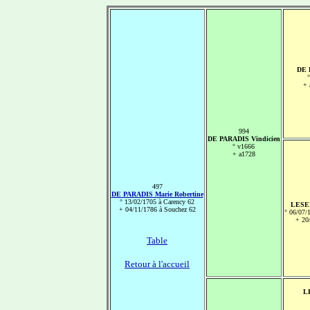
DE 
+ 
994
DE PARADIS Vindicien
° v1666
+ a1728
497
DE PARADIS Marie Robertine
° 13/02/1705 à Carency 62
LESEN
+ 04/11/1786 à Souchez 62
° 06/07/
+ 20
Table
Retour à l'accueil
L