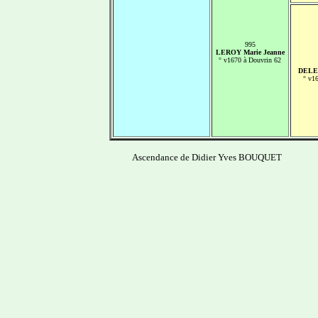
995
LEROY Marie Jeanne
° v1670 à Douvrin 62
DELEB
° v16
Ascendance de Didier Yves BOUQUET
-------------