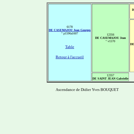
D
6178
DE CASEMAJOU Jean Georges
° p1596a1607
12356
DE CASEMAJOU Jean
° v1570
DE
Table
Retour à l'accueil
12357
DE SAINT JEAN Gabrielle
Ascendance de Didier Yves BOUQUET
-------------