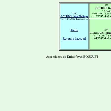
552
GOURDIN Gui
° v1668
276
+ 09/12/1723 à La
GOURDIN Jean Philippe
x 12/06/1714 à La
° 31/10/1716 à Labourse 62
Table
553
BIENCOURT Marie 
° 01/12/1684 à La
Retour à l'accueil
+ 04/05/1754 à La
Ascendance de Didier Yves BOUQUET
-------------