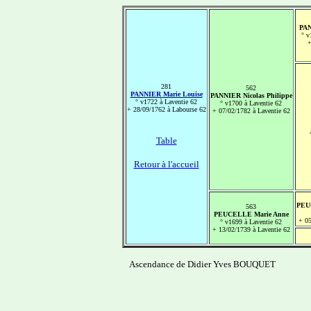
PAN
° v
+
281
562
PANNIER Marie Louise
PANNIER Nicolas Philippe
° v1722 à Laventie 62
° v1700 à Laventie 62
+ 28/09/1762 à Labourse 62
+ 07/02/1782 à Laventie 62
Table
Retour à l'accueil
PEUC
563
PEUCELLE Marie Anne
+ 05
° v1699 à Laventie 62
+ 13/02/1739 à Laventie 62
Ascendance de Didier Yves BOUQUET
-------------