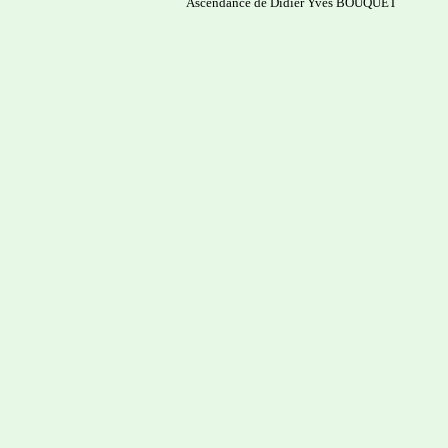
Ascendance de Didier Yves BOUQUET
-------------