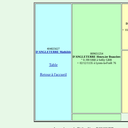
D
+ 10
404825627
D'ANGLETERRE Mathilde
809651254
D'ANGLETERRE Henry.ier Beauclerc
° 0./09/1068 à Selby GBR
+ 02/12/1135 à Lyons-la-Forêt 76
Table
Retour à l'accueil