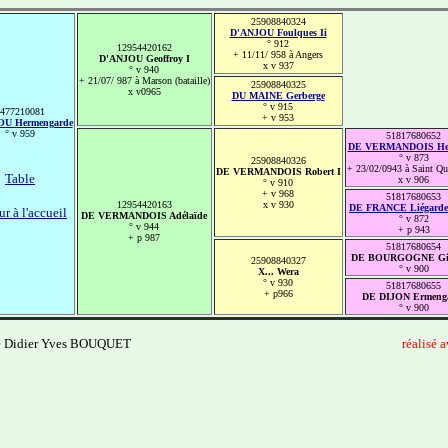
25908840324
D'ANJOU Foulques Ii
° 912
12954420162
+ 11/11/ 958 à Angers
D'ANJOU Geoffroy I
x v 937
° v 940
+ 21/07/ 987 à Marson (bataille)
25908840325
x v0965
DU MAINE Gerberge
° v 915
477210081
+ v 953
OU Hermengarde
° v 959
51817680652
DE VERMANDOIS Herb
° v 873
25908840326
+ 23/02/0943 à Saint Qu
DE VERMANDOIS Robert I
Table
x v 906
° v 910
+ v 968
51817680653
12954420163
x v 930
DE FRANCE Liégarde 
r à l'accueil
DE VERMANDOIS Adélaïde
° v 872
° v 944
+ p 943
+ p 987
51817680654
DE BOURGOGNE Gise
25908840327
° v 900
X... Wera
° v 930
51817680655
+ p966
DE DIJON Ermeng
° v 900
e Didier Yves BOUQUET
------------------------------
--------------------------------------
réalisé 