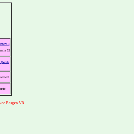
ert Ii
entin 02
(Adèle
lbert
arde
avec Basgen VR