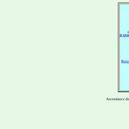
6
D'ANJ
Retou
Ascendance d