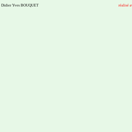
e Didier Yves BOUQUET
------------------------------
--------------------------------------
réalisé 