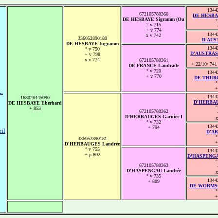
1344
672105780360
DE HESBAY
DE HESBAYE Sigramm (Ou
°
° v 715
+ v 774
1344
x v 742
336052890180
D'AUST
DE HESBAYE Ingramm
1344
° v 750
D'AUSTRASIE
+ v 798
x v 774
672105780361
+ 22/10/ 741 
DE FRANCE Landrade
° v 720
1344
+ v 770
DE THURG
°
+
..
1344
168026445090
D'HERBAU
DE HESBAYE Eberhard
°
+ 853
672105780362
D'HERBAUGES Garnier I
x
° v 732
1344
+ 794
eil
D'AR
°
336052890181
+
D'HERBAUGES Landrée
° v 755
1344
+ p 802
D'HASPENGAU
°
672105780363
D'HASPENGAU Landrée
x
° v 735
1344
+ 809
DE WORMSGA
°
+