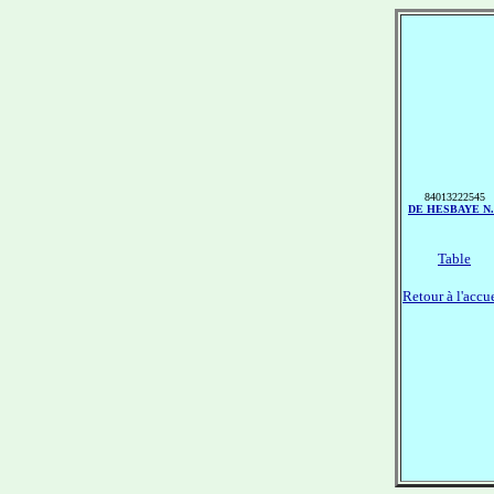
84013222545
DE HESBAYE N.
Table
Retour à l'accu