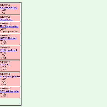
211560720
E Archambault
 v 690
+ 739
211560721
RASIE N...
211560722
 Charles.martel
° 0689
à Quierzy-sur-Dise
211560723
OVIE Rotrude
 v 695
 v 725
211560724
GES Lambert I
 v 700
+ 764
 v 731
211560725
TOIS X...
 v 713
 v 774
211560726
 Rodbert (Robert
 v 696
+ 764
 v 729
211560727
U Williswinthe
 v 706
 v 772