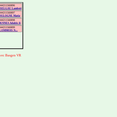
344211560896
SELGAU Lambert
344211560897
OULOGNE Maria
344211560898
ENNES Adalric Ii
344211560899
LOMMOIS N...
avec Basgen VR