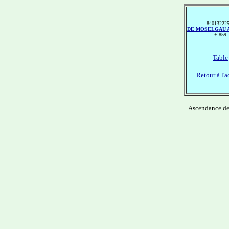
84013222
DE MOSELGAU Ad
+ 859
Table
Retour à l'a
Ascendance d