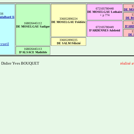
1
672105780448
DE MO
DE MOSELGAU Lothaire
556
1
+ p 774
alhard Ii
DE B
336052890224
DE MOSELGAU Frédéric
1
168026445112
D'ARD
DE MOSELGAU Sadiger
672105780449
D'ARDENNES Adelreid
1
DE 
336052890225
ccueil
DE SALM Félicité
168026445113
D'ALSACE Mathilde
e Didier Yves BOUQUET
------------------------------
--------------------------------------
réalisé 