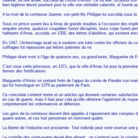
Jeanne, sa fille aînée, succéda au comté d’Artois. Ce fut elle, ou plutôt son m
bien légitime devint pourtant pour la ville une véritable calamité, et fourn
A la mort de la comtesse Jeanne, son petit-fils
Philippe
lui succéda sous la 
Sous ce prince eurent lieu à Arras de grands troubles à l’occasion des impô
enquête sévère, quatorze coupables furent décapités; leurs corps furent pen
habitants d’Arras, accorda, en 1356, des lettres d’abolition, qui existent en
En 1347, l’échevinage avait eu à soutenir une lutte contre les officiers du co
suffrages fut repoussée par lettres patentes du roi.
Philippe étant mort à l’âge de quatorze ans, sa grand-tante, Marguerite de
C’est sous cette princesse, en 1371, que la ville d’Arras fut pour la premiè
fermes des fortifications
.
Marguerite d’Artois se sentant forte de l’appui du comte de Flandre son mari,
qui fut homologué en 1379 au parlement de Paris.
Ce concordat contient trente et un articles qui donnent certaines satisfactio
en cas de guerre, mais il faut pour cela qu’elle obtienne l’agrément du may
conjointement les ordonnances et défenses.
Les gens de la comtesse doivent être appelés à
l’apurement des comptes
d
quatre autres, et ces huit personnes en nomment quatre.
La liberté de l’industrie est proclamée. Tout individu peut venir exercer une
Le contrôle des vingt-quatre devait être gênant : on s’entend avec la comtes