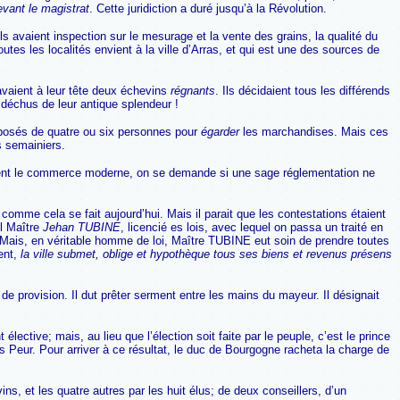
vant le magistrat
. Cette juridiction a duré jusqu’à la Révolution.
s avaient inspection sur le mesurage et la vente des grains, la qualité du
utes les localités envient à la ville d’Arras, et qui est une des sources de
avaient à leur tête deux échevins
régnants
. Ils décidaient tous les différends
 déchus de leur antique splendeur !
composés de quatre ou six personnes pour
égarder
les marchandises. Mais ces
s semainiers.
souvent le commerce moderne, on se demande si une sage réglementation ne
, comme cela se fait aujourd’hui. Mais il parait que les contestations étaient
il Maître
Jehan TUBINE
, licencié es lois, avec lequel on passa un traité en
. Mais, en véritable homme de loi, Maître TUBINE eut soin de prendre toutes
ent,
la ville submet, oblige et hypothèque tous ses biens et revenus présens
de provision. Il dut prêter serment entre les mains du mayeur. Il désignait
lective; mais, au lieu que l’élection soit faite par le peuple, c’est le prince
s Peur. Pour arriver à ce résultat, le duc de Bourgogne racheta la charge de
, et les quatre autres par les huit élus; de deux conseillers, d’un