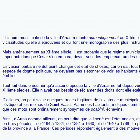
L’histoire municipale de la ville d’Arras remonte
authentiquement
au XIIème s
vicissitudes qu’elle a éprouvées et qui font une monographie des plus instru
Mais antérieurement au XIIème siècle, il est probable que le régime municipa
importante lorsque César s’en empara, devint sous les empereurs un des mu
L’invasion barbare ne dut point changer cet état de choses, car on sait tou
espèce de dogme politique, ne devaient pas s’étonner de voir les habitants d’
établies.
Tout fait donc présumer qu’à aucune époque la ville d’Arras ne fut dépour
XIIème siècles. Elle n’avait pas besoin de réclamer des droits dont elle éta
D’ailleurs, on peut saisir quelques traces fugitives de l’existence municipal
l’évêque et les moines de Saint Vaast. Parmi ces habitants, indiqués com
que ces mots sont ordinairement synonymes de
scabini
, échevins.
Ainsi, à Arras comme ailleurs, on peut dire que la liberté est l’état ancien, 
en trois périodes : de 1194 à 1384, de 1384 à 1640, et de 1640 à 1789. La p
de la province à la France. Ces périodes répondent également à des mouvem