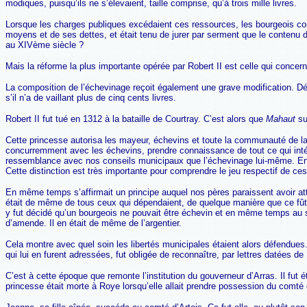
modiques, puisqu’ils ne s’élevaient, taille comprise, qu’à trois mille livres.
Lorsque les charges publiques excédaient ces ressources, les bourgeois con
moyens et de ses dettes, et était tenu de jurer par serment que le contenu d
au XIVème siècle ?
Mais la réforme la plus importante opérée par Robert II est celle qui concer
La composition de l’échevinage reçoit également une grave modification. Dés
s’il n’a de vaillant plus de cinq cents livres.
Robert II fut tué en 1312 à la bataille de Courtray. C’est alors que
Mahaut
su
Cette princesse autorisa les mayeur, échevins et toute la communauté de la 
concurremment avec les échevins, prendre connaissance de tout ce qui intéres
ressemblance avec nos conseils municipaux que l’échevinage lui-même. En effe
Cette distinction est très importante pour comprendre le jeu respectif de ces
En même temps s’affirmait un principe auquel nos pères paraissent avoir atta
était de même de tous ceux qui dépendaient, de quelque manière que ce fû
y fut décidé qu’un bourgeois ne pouvait être échevin et en même temps au se
d’amende. Il en était de même de l’argentier.
Cela montre avec quel soin les libertés municipales étaient alors défendues
qui lui en furent adressées, fut obligée de reconnaître, par lettres datées de
C’est à cette époque que remonte l’institution du gouverneur d’Arras. Il fut 
princesse était morte à Roye lorsqu’elle allait prendre possession du comté d