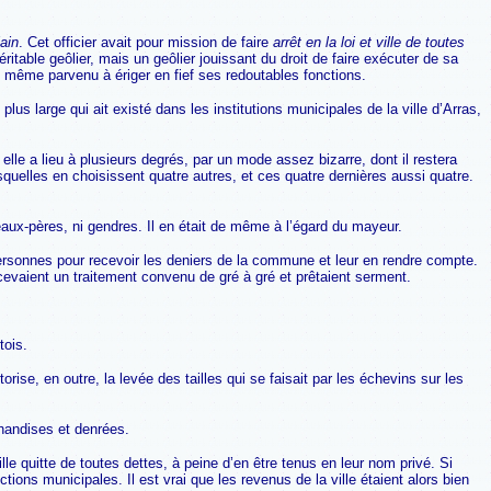
ain
. Cet officier avait pour mission de faire
arrêt en la loi et ville de toutes
éritable geôlier, mais un geôlier jouissant du droit de faire exécuter de sa
nt même parvenu à ériger en fief ses redoutables fonctions.
lus large qui ait existé dans les institutions municipales de la ville d’Arras,
 elle a lieu à plusieurs degrés, par un mode assez bizarre, dont il restera
quelles en choisissent quatre autres, et ces quatre dernières aussi quatre.
beaux-pères, ni gendres. Il en était de même à l’égard du mayeur.
 personnes pour recevoir les deniers de la commune et leur en rendre compte.
 recevaient un traitement convenu de gré à gré et prêtaient serment.
tois.
ise, en outre, la levée des tailles qui se faisait par les échevins sur les
chandises et denrées.
lle quitte de toutes dettes, à peine d’en être tenus en leur nom privé. Si
tions municipales. Il est vrai que les revenus de la ville étaient alors bien