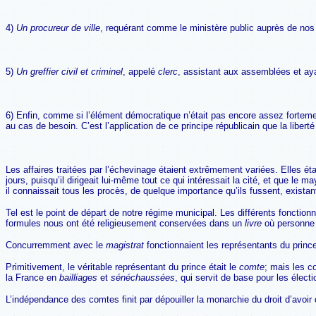
4)
Un procureur de ville
, requérant comme le ministère public auprès de nos
5)
Un greffier civil et criminel
, appelé
clerc
, assistant aux assemblées et ayant
6) Enfin, comme si l’élément démocratique n’était pas encore assez forte
au cas de besoin. C’est l’application de ce principe républicain que la libert
Les affaires traitées par l’échevinage étaient extrêmement variées. Elles ét
jours, puisqu’il dirigeait lui-même tout ce qui intéressait la cité, et que le 
il connaissait tous les procès, de quelque importance qu’ils fussent, existant
Tel est le point de départ de notre régime municipal. Les différents foncti
formules nous ont été religieusement conservées dans un
livre
où personne 
Concurremment avec le
magistrat
fonctionnaient les représentants du princ
Primitivement, le véritable représentant du prince était le
comte
; mais les c
la France en
bailliages
et
sénéchaussées
, qui servit de base pour les élec
L’indépendance des comtes finit par dépouiller la monarchie du droit d’avoir