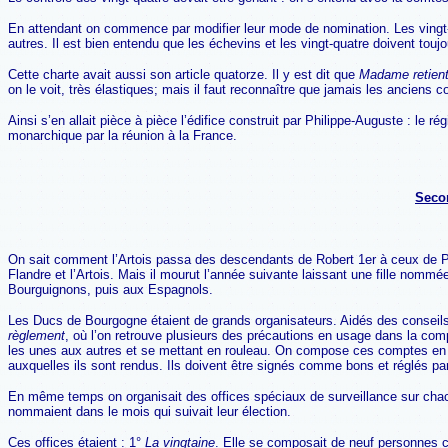
En attendant on commence par modifier leur mode de nomination. Les vingt-q
autres. Il est bien entendu que les échevins et les vingt-quatre doivent toujou
Cette charte avait aussi son article quatorze. Il y est dit que
Madame retient 
on le voit, très élastiques; mais il faut reconnaître que jamais les anciens 
Ainsi s’en allait pièce à pièce l’édifice construit par Philippe-Auguste : le
monarchique par la réunion à la France.
Secon
On sait comment l’Artois passa des descendants de Robert 1er à ceux de Ph
Flandre et l’Artois. Mais il mourut l’année suivante laissant une fille nomm
Bourguignons, puis aux Espagnols.
Les Ducs de Bourgogne étaient de grands organisateurs. Aidés des conseils 
règlement
, où l’on retrouve plusieurs des précautions en usage dans la comp
les unes aux autres et se mettant en rouleau. On compose ces comptes en f
auxquelles ils sont rendus. Ils doivent être signés comme bons et réglés par 
En même temps on organisait des offices spéciaux de surveillance sur chacu
nommaient dans le mois qui suivait leur élection.
Ces offices étaient : 1°
La vingtaine
. Elle se composait de neuf personnes c