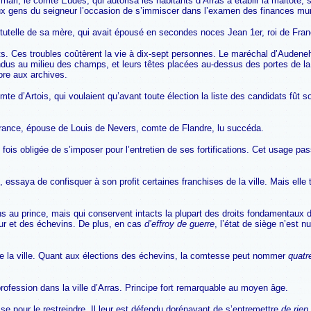
ari, le comte Eudes, qui autorisa les habitants d’Arras à établir la maltôte, so
it aux gens du seigneur l’occasion de s’immiscer dans l’examen des finances mu
tutelle de sa mère, qui avait épousé en secondes noces Jean 1er, roi de Fran
ts. Ces troubles coûtèrent la vie à dix-sept personnes. Le maréchal d’Audene
dus au milieu des champs, et leurs têtes placées au-dessus des portes de la v
core aux archives.
mte d’Artois, qui voulaient qu’avant toute élection la liste des candidats fût 
 France, épouse de Louis de Nevers, comte de Flandre, lu succéda.
re fois obligée de s’imposer pour l’entretien de ses fortifications. Cet usage
 essaya de confisquer à son profit certaines franchises de la ville. Mais elle 
ns au prince, mais qui conservent intacts la plupart des droits fondamentaux d
eur et des échevins. De plus, en cas
d’effroy de guerre
, l’état de siège n’est n
e la ville. Quant aux élections des échevins, la comtesse peut nommer
quatr
 profession dans la ville d’Arras. Principe fort remarquable au moyen âge.
se pour le restreindre. Il leur est défendu dorénavant de s’entremettre
de rien