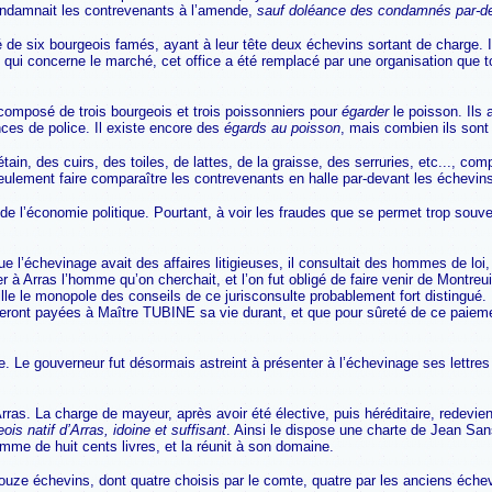
 condamnait les contrevenants à l’amende,
sauf doléance des condamnés par-de
 de six bourgeois famés, ayant à leur tête deux échevins sortant de charge. Il
e qui concerne le marché, cet office a été remplacé par une organisation que to
ait composé de trois bourgeois et trois poissonniers pour
égarder
le poisson. Ils 
ces de police. Il existe encore des
égards au poisson
, mais combien ils sont
tain, des cuirs, des toiles, de lattes, de la graisse, des serruries, etc..., 
eulement faire comparaître les contrevenants en halle par-devant les échevin
es de l’économie politique. Pourtant, à voir les fraudes que se permet trop 
que l’échevinage avait des affaires litigieuses, il consultait des hommes de loi
r à Arras l’homme qu’on cherchait, et l’on fut obligé de faire venir de Montreu
ille le monopole des conseils de ce jurisconsulte probablement fort distingué
es seront payées à Maître TUBINE sa vie durant, et que pour sûreté de ce paiem
. Le gouverneur fut désormais astreint à présenter à l’échevinage ses lettres 
as. La charge de mayeur, après avoir été élective, puis héréditaire, redevient é
ois natif d’Arras, idoine et suffisant
. Ainsi le dispose une charte de Jean San
me de huit cents livres, et la réunit à son domaine.
 échevins, dont quatre choisis par le comte, quatre par les anciens échevins