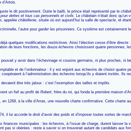
e d’Artois.
uste le dit positivement. Outre le bailli, le prince était représenté par le
châtel
e pour dettes et tous cas personnels et civils
. Le châtelain n’était donc qu’un v
re, appelée
châtellenie
, située où est aujourd’hui la salle de spectacle, et éta
 criminelle, l’autre pour
garder
les prisonniers. Ce système est certainement le p
éjà quelques modifications restrictives. Ainsi l’élection cesse d’être directe :
tion de leurs fonctions, les douze échevins choisissent quatre personnes, les
ne pouvait y avoir dans l’échevinage ni cousins germains, ni plus proches, ni 
mptable et de l’ordonnateur : il y est enjoint aux échevins de choisir quatre
s, coopéraient à l’administration des échevins lorsqu’ils y étaient invités. Ils
evaient être très jaloux : c’est l’exemption des tailles et impôts.
ient un fief au profit de
Robert
, frère du roi, qui fonda la première maison d’Ar
n 1268, à la ville d’Arras, une nouvelle charte confirmative. Cette charte autor
74, il lui accorde le droit d’avoir des poids et d’imposer toutes sortes de mar
 finances municipales : les échevins, à l’issue de charge, durent laisser la vi
nt pas si obérées : reste à savoir si on trouverait autant de candidats aux fonc