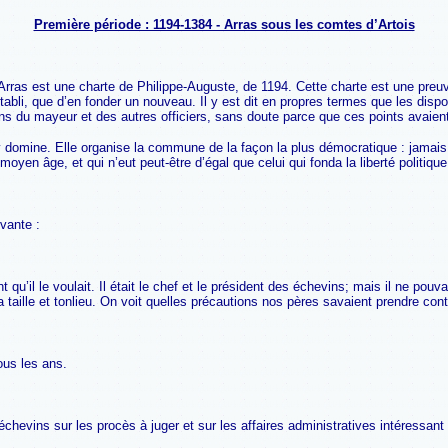
Première période : 1194-1384 - Arras sous les comtes d’Artois
rras est une charte de Philippe-Auguste, de 1194. Cette charte est une preuve
établi, que d’en fonder un nouveau. Il y est dit en propres termes que les disp
ons du mayeur et des autres officiers, sans doute parce que ces points avaient 
ui y domine. Elle organise la commune de la façon la plus démocratique : jamais
yen âge, et qui n’eut peut-être d’égal que celui qui fonda la liberté politique
ivante :
nt qu’il le voulait. Il était le chef et le président des échevins; mais il ne po
 taille et tonlieu. On voit quelles précautions nos pères savaient prendre cont
tous les ans.
échevins sur les procès à juger et sur les affaires administratives intéressan