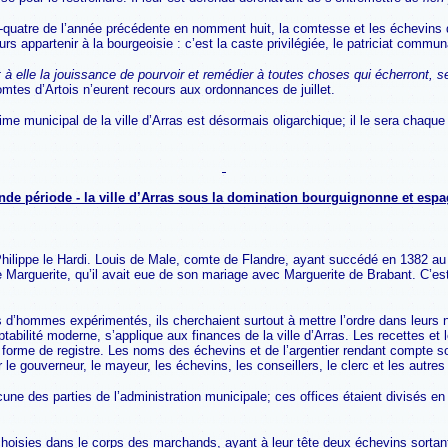
uatre de l’année précédente en nomment huit, la comtesse et les échevins de
rs appartenir à la bourgeoisie : c’est la caste privilégiée, le patriciat commun
à elle la jouissance de pourvoir et remédier à toutes choses qui écherront, sel
comtes d’Artois n’eurent recours aux ordonnances de juillet.
 régime municipal de la ville d’Arras est désormais oligarchique; il le sera cha
de période - la ville d’Arras sous la domination bourguignonne et esp
ilippe le Hardi. Louis de Male, comte de Flandre, ayant succédé en 1382 au c
ée Marguerite, qu’il avait eue de son mariage avec Marguerite de Brabant. C’es
d’hommes expérimentés, ils cherchaient surtout à mettre l’ordre dans leurs 
tabilité moderne, s’applique aux finances de la ville d’Arras. Les recettes et
orme de registre. Les noms des échevins et de l’argentier rendant compte so
le gouverneur, le mayeur, les échevins, les conseillers, le clerc et les autres 
ne des parties de l’administration municipale; ces offices étaient divisés en
hoisies dans le corps des marchands, ayant à leur tête deux échevins sortant 