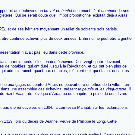
apportait aux échevins un
brevet
ou
écritel
contenant l’état
sommier
de ses
leterre. Qui se serait douté que l’impôt proportionnel existait déjà à Arras
REL
et de ses héritiers moyennant un relief de soixante sols parisis.
 être continué échevin plus de deux années. Enfin nul ne peut être argentier
résentation n’avait pas lieu dans cette province.
ns le mois après l’élection des échevins. Ces vingt-quatre devaient,
s de notables, qui ont duré jusqu’à la Révolution, et qui ont bien plus de
ui administraient; quant aux notables, c’étaient eux qui étaient consultés.
ne aux gages du comte d’Artois ne pouvait être en office de la ville. Il en
56 dans une assemblée des échevins,
présent le peuple et les vingt-quatre
. Il
e Saint-Vaast, de l’évêque d’Arras ou du chapitre, à peine de cent livres
yant pas été renouvelée, en 1304, la comtesse Mahaut, sur les réclamations
n en 1329, lors du décès de Jeanne, veuve de Philippe le Long. Cette