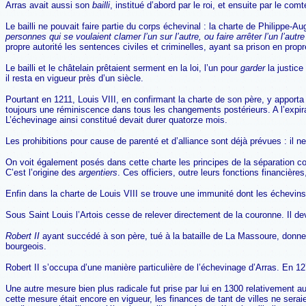
Arras avait aussi son
bailli
, institué d’abord par le roi, et ensuite par le comt
Le bailli ne pouvait faire partie du corps échevinal : la charte de Philippe-Aug
personnes qui se voulaient clamer l’un sur l’autre, ou faire arrêter l’un l’autr
propre autorité les sentences civiles et criminelles, ayant sa prison en prop
Le bailli et le châtelain prêtaient serment en la loi, l’un pour
garder
la justice
il resta en vigueur près d’un siècle.
Pourtant en 1211, Louis VIII, en confirmant la charte de son père, y apporta d
toujours une réminiscence dans tous les changements postérieurs. A l’expira
L’échevinage ainsi constitué devait durer quatorze mois.
Les prohibitions pour cause de parenté et d’alliance sont déjà prévues : il 
On voit également posés dans cette charte les principes de la séparation co
C’est l’origine des
argentiers
. Ces officiers, outre leurs fonctions financière
Enfin dans la charte de Louis VIII se trouve une immunité dont les échevins d
Sous Saint Louis l’Artois cesse de relever directement de la couronne. Il dev
Robert II
ayant succédé à son père, tué à la bataille de La Massoure, donne, e
bourgeois.
Robert II s’occupa d’une manière particulière de l’échevinage d’Arras. En 12
Une autre mesure bien plus radicale fut prise par lui en 1300 relativement aux
cette mesure était encore en vigueur, les finances de tant de villes ne seraie