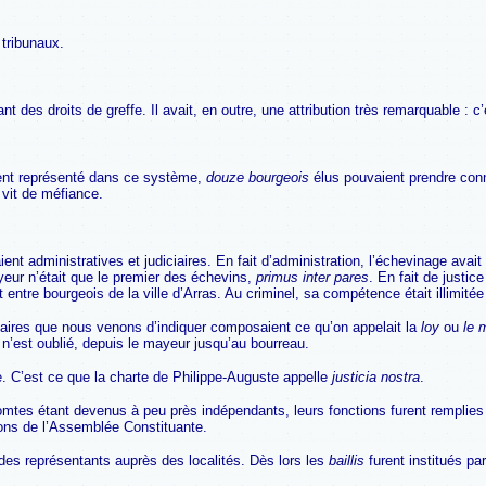
 tribunaux.
 des droits de greffe. Il avait, en outre, une attribution très remarquable : c’
ment représenté dans ce système,
douze bourgeois
élus pouvaient prendre conna
é vit de méfiance.
aient administratives et judiciaires. En fait d’administration, l’échevinage a
mayeur n’était que le premier des échevins,
primus inter pares
. En fait de justice
 entre bourgeois de la ville d’Arras. Au criminel, sa compétence était illimité
onnaires que nous venons d’indiquer composaient ce qu’on appelait la
loy
ou
le 
n’est oublié, depuis le mayeur jusqu’au bourreau.
e. C’est ce que la charte de Philippe-Auguste appelle
justicia nostra
.
omtes étant devenus à peu près indépendants, leurs fonctions furent remplies
tions de l’Assemblée Constituante.
 des représentants auprès des localités. Dès lors les
baillis
furent institués pa