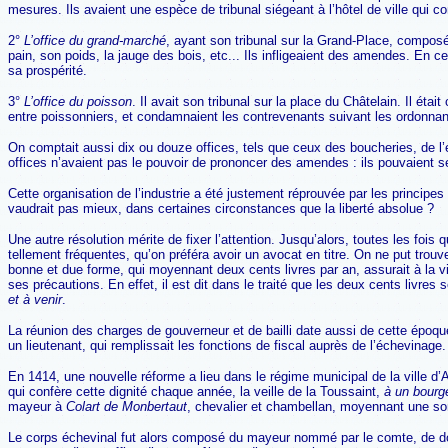
mesures. Ils avaient une espèce de tribunal siégeant à l’hôtel de ville qui
2°
L’office du grand-marché
, ayant son tribunal sur la Grand-Place, composé
pain, son poids, la jauge des bois, etc... Ils infligeaient des amendes. En c
sa prospérité.
3°
L’office du poisson
. Il avait son tribunal sur la place du Châtelain. Il ét
entre poissonniers, et condamnaient les contrevenants suivant les ordonnan
On comptait aussi dix ou douze offices, tels que ceux des boucheries, de l’é
offices n’avaient pas le pouvoir de prononcer des amendes : ils pouvaient s
Cette organisation de l’industrie a été justement réprouvée par les princip
vaudrait pas mieux, dans certaines circonstances que la liberté absolue ?
Une autre résolution mérite de fixer l’attention. Jusqu’alors, toutes les fois 
tellement fréquentes, qu’on préféra avoir un avocat en titre. On ne put trouve
bonne et due forme, qui moyennant deux cents livres par an, assurait à la v
ses précautions. En effet, il est dit dans le traité que les deux cents livr
et à venir
.
La réunion des charges de gouverneur et de bailli date aussi de cette époque
un lieutenant, qui remplissait les fonctions de fiscal auprès de l’échevinage.
En 1414, une nouvelle réforme a lieu dans le régime municipal de la ville d’Arr
qui confère cette dignité chaque année, la veille de la Toussaint,
à un bourge
mayeur à
Colart de Monbertaut
, chevalier et chambellan, moyennant une som
Le corps échevinal fut alors composé du mayeur nommé par le comte, de douze