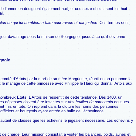
 l’année en désignent également huit, et ces seize choisissent les huit
al.
on ce qui lui semblera à faire pour raison et par justice
. Ces termes sont,
que jour davantage sous la maison de Bourgogne, jusqu’à ce qu’il devienne
agnole
omté d’Artois par la mort de sa mère Marguerite, réunit en sa personne la
t le mariage de cette princesse avec Philippe le Hardi qui donna l’Artois aux
nombreux Etats. L’Artois se ressentit de cette tendance. Dès 1400, un
 les dépenses doivent être inscrites sur
des feuilles de parchemin
cousues
nt mis en tête. On reprend dans la clôture les noms des personnes
officiers et bourgeois ayant entrée en halle de l’échevinage.
 autant de classes que les échevins le jugeaient nécessaire. Les échevins y
de charge. Leur mission consistait à visiter les balances, poids, aunes et