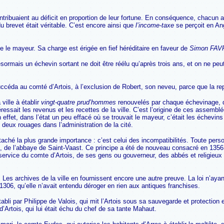
tribuaient au déficit en proportion de leur fortune. En conséquence, chacun 
u brevet était véritable. C’est encore ainsi que
l’income-taxe
se perçoit en Ang
ne le mayeur. Sa charge est érigée en fief héréditaire en faveur de
Simon FAV
ormais un échevin sortant ne doit être réélu qu’après trois ans, et on ne peut
ccéda au comté d’Artois, à l’exclusion de Robert, son neveu, parce que la rep
ville à établir
vingt-quatre prud’hommes
renouvelés par chaque échevinage, da
sait les revenus et les recettes de la ville. C’est l’origine de ces assemblée
t, dans l’état un peu effacé où se trouvait le mayeur, c’était les échevins q
 deux rouages dans l’administration de la cité.
ché la plus grande importance : c’est celui des incompatibilités. Toute person
t, de l’abbaye de Saint-Vaast. Ce principe a été de nouveau consacré en 13
rvice du comte d’Artois, de ses gens ou gouverneur, des abbés et religieux d
. Les archives de la ville en fournissent encore une autre preuve. La loi n’a
 1306, qu’elle n’avait entendu déroger en rien aux antiques franchises.
établi par Philippe de Valois, qui mit l’Artois sous sa sauvegarde et protectio
’Artois, qui lui était échu du chef de sa tante Mahaut.