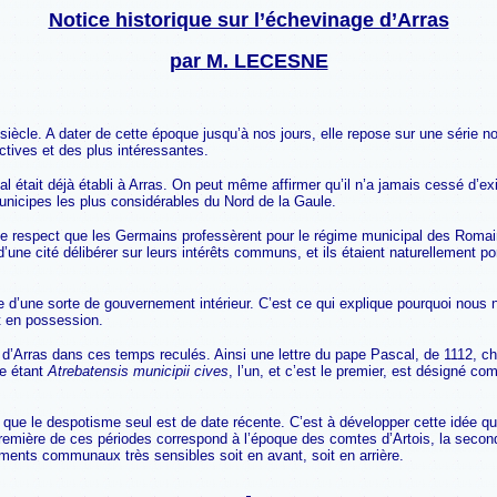
Notice historique sur l’échevinage d’Arras
par M. LECESNE
iècle. A dater de cette époque jusqu’à nos jours, elle repose sur une série 
ctives et des plus intéressantes.
l était déjà établi à Arras. On peut même affirmer qu’il n’a jamais cessé d’exi
nicipes les plus considérables du Nord de la Gaule.
t le respect que les Germains professèrent pour le régime municipal des Romain
une cité délibérer sur leurs intérêts communs, et ils étaient naturellement por
vue d’une sorte de gouvernement intérieur. C’est ce qui explique pourquoi n
it en possession.
e d’Arras dans ces temps reculés. Ainsi une lettre du pape Pascal, de 1112, cha
me étant
Atrebatensis municipii cives
, l’un, et c’est le premier, est désigné c
et que le despotisme seul est de date récente. C’est à développer cette idée qu
remière de ces périodes correspond à l’époque des comtes d’Artois, la seconde
ents communaux très sensibles soit en avant, soit en arrière.