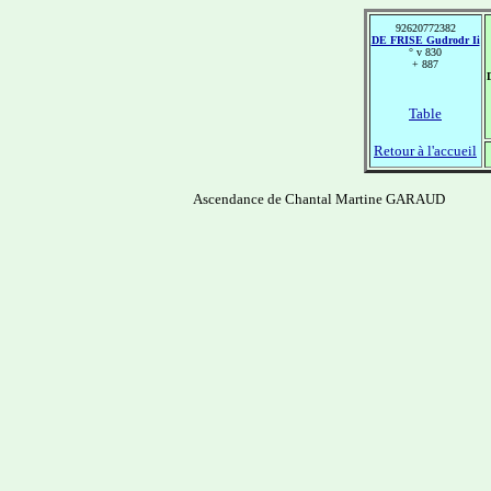
92620772382
DE FRISE Gudrodr Ii
° v 830
+ 887
Table
Retour à l'accueil
Ascendance de Chantal Martine GARAUD
----------