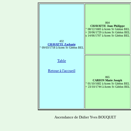
864
CHAVATTE Jean Philippe
° 08/12/1683 à Acren St Géréon BEL
+ 20/06/1729 à Acren St Géréon BEL
x 14/06/1707 à Acren St Géréon BEL
432
CHAVATTE Zacharie
° 09/03/1718 à Acren St Géréon BEL
Table
Retour à l'accueil
865
CARION Marie Joseph
° 01/10/1682 à Acren St Géréon BEL
+ 23/10/1744 à Acren St Géréon BEL
Ascendance de Didier Yves BOUQUET
-------------