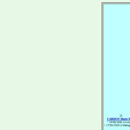
21
CARDON Marie E
° 19/06/1842 à Loo
+ 17/05/1919 à Wattig