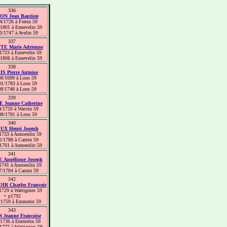
336
N Jean Baptiste
4/1726 à Fretin 59
1801 à Ennevelin 59
0/1747 à Avelin 59
337
E Marie Adrienne
1723 à Ennevelin 59
1806 à Ennevelin 59
338
S Pierre Antoine
08/1699 à Loos 59
01/1783 à Loos 59
08/1748 à Loos 59
339
 Jeanne Catherine
4/1720 à Wavrin 59
08/1781 à Loos 59
340
X Henri Joseph
1733 à Annoeulin 59
2/1788 à Carnin 59
1761 à Annoeulin 59
341
 Angélique Joseph
1741 à Annoeulin 59
7/1784 à Carnin 59
342
R Charles François
1729 à Wattignies 59
+ p1792
/1759 à Emmerin 59
343
 Jeanne Françoise
/1736 à Emmerin 59
1777 à Wattignies 59