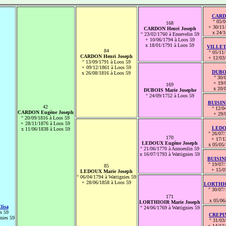
CARDO
° 05/0
168
+ 30/11/
CARDON Henri Joseph
x 24/1
° 23/02/1760 à Ennevelin 59
+ 10/06/1794 à Loos 59
x 18/01/1791 à Loos 59
VILLETT
84
° 05/11/
CARDON Henri Joseph
+ 12/03/
° 13/09/1791 à Loos 59
+ 09/12/1861 à Loos 59
DUBOI
x 26/08/1816 à Loos 59
° 30/
+ 19/
169
x 20/
DUBOIS Marie Josephe
° 24/09/1752 à Loos 59
BUISINE
42
° 12/0
CARDON Eugène Joseph
+ 29/
° 20/09/1816 à Loos 59
+ 28/11/1876 à Loos 59
LEDOU
x 11/06/1838 à Loos 59
° 26/07/
170
+ 17/1
LEDOUX Eugène Joseph
x 05/05/
° 21/06/1770 à Annoeulin 59
x 16/07/1793 à Wattignies 59
BUISINE
° 19/07/
85
+ 15/0
LEDOUX Marie Joseph
° 06/04/1794 à Wattignies 59
+ 28/06/1858 à Loos 59
LORTHIOI
° 30/07/
171
x 05/06
LORTHIOIR Marie Joseph
lisa
° 24/06/1769 à Wattignies 59
s 59
CREPIN
nies 59
° 31/03
+ 14/12/