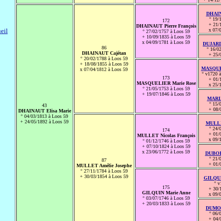
DHAIN
° 19/
172
+ 21/
DHAINAUT Pierre François
eil
x 07/
° 27/02/1757 à Loos 59
+ 10/09/1835 à Loos 59
x 04/09/1781 à Loos 59
DUJARDI
86
° 16/0
DHAINAUT Cajétan
+ 25/
° 20/02/1788 à Loos 59
+ 18/08/1855 à Loos 59
MASQUEL
x 07/04/1812 à Loos 59
° v1720 à
173
+ 01/
MASQUELIER Marie Rose
x 25/
° 21/05/1753 à Loos 59
+ 19/07/1846 à Loos 59
MARLI
° 15/
43
+ 08/
DHAINAUT Elisa Marie
° 04/03/1813 à Loos 59
+ 24/05/1892 à Loos 59
MULLET
° 24/
174
+ 01/
MULLET Nicolas François
x 09/
° 01/12/1746 à Loos 59
+ 07/10/1824 à Loos 59
x 23/06/1772 à Loos 59
DUBOIS
° 21/
87
+ 01/
MULLET Amélie Josephe
° 27/11/1784 à Loos 59
+ 30/03/1854 à Loos 59
GILQUI
° v
175
+ 30/
GILQUIN Marie Anne
x 09/
° 03/07/1746 à Loos 59
+ 20/03/1833 à Loos 59
DUMON
° 06/
+ 04/