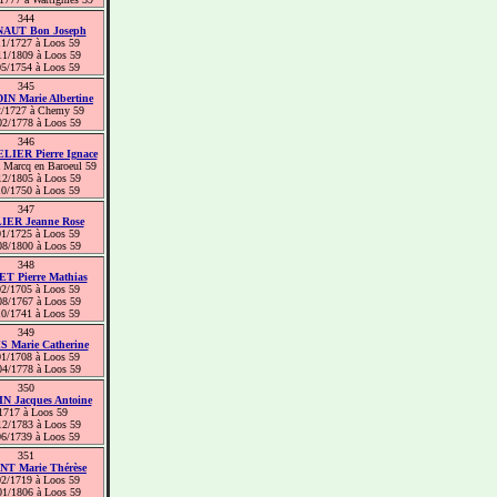
344
AUT Bon Joseph
11/1727 à Loos 59
11/1809 à Loos 59
05/1754 à Loos 59
345
N Marie Albertine
2/1727 à Chemy 59
02/1778 à Loos 59
346
IER Pierre Ignace
 Marcq en Baroeul 59
12/1805 à Loos 59
10/1750 à Loos 59
347
ER Jeanne Rose
01/1725 à Loos 59
08/1800 à Loos 59
348
 Pierre Mathias
02/1705 à Loos 59
08/1767 à Loos 59
10/1741 à Loos 59
349
 Marie Catherine
01/1708 à Loos 59
04/1778 à Loos 59
350
N Jacques Antoine
1717 à Loos 59
12/1783 à Loos 59
06/1739 à Loos 59
351
T Marie Thérèse
02/1719 à Loos 59
01/1806 à Loos 59