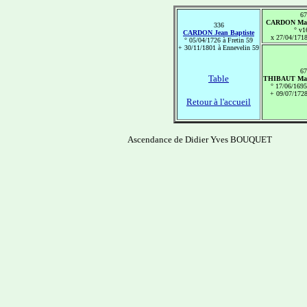
67
CARDON Math
336
° v1
CARDON Jean Baptiste
x 27/04/1718
° 05/04/1726 à Fretin 59
+ 30/11/1801 à Ennevelin 59
67
Table
THIBAUT Mari
° 17/06/1695
+ 09/07/1728
Retour à l'accueil
Ascendance de Didier Yves BOUQUET
-------------